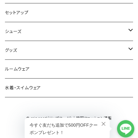
ニット・セーター
パンツ
セットアップ
ベスト
シューズ
Tシャツ
ブーツ
グッズ
シャツ・ブラウス
スニーカー
バッグ
ルームウェア
サンダル
帽子
水着・スイムウェア
ストール・マフラー
© rripcord（リップコード）｜韓国ファッション通販
モバイルケース
Powered by