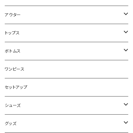
アウター
ジャケット・コート
トップス
スウェット・パーカー
ボトムス
カーディガン
スカート
ワンピース
ニット・セーター
パンツ
セットアップ
ベスト
シューズ
Tシャツ
ブーツ
グッズ