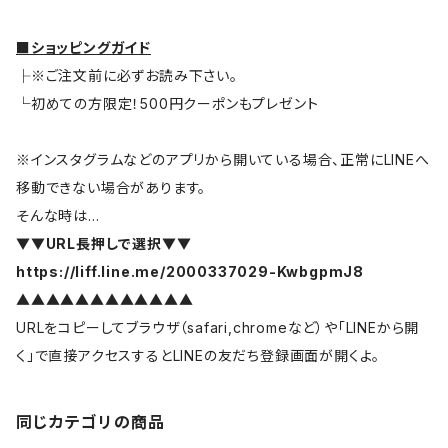
■ショッピングガイド
├※ご注文前に必ずお読み下さい。
└初めての方限定！500円クーポンもプレゼント
※インスタグラムなどのアプリから開いている場合、正常にLINEへ
移動できない場合があります。
そんな時は…
▼▼URL長押しで選択▼▼
https://liff.line.me/2000337029-KwbgpmJ8
▲▲▲▲▲▲▲▲▲▲▲▲
URLをコピーしてブラウザ（safari,chromeなど）や「LINEから開
く」で直接アクセスするとLINEの友だち登録画面が開くよ。
同じカテゴリの商品