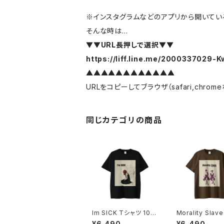
※インスタグラムなどのアプリから開いている
そんな時は…
▼▼URL長押しで選択▼▼
https://liff.line.me/2000337029
▲▲▲▲▲▲▲▲▲▲▲▲
URLをコピーしてブラウザ（safari,chr
同じカテゴリの商品
Im SICK Tシャツ 1014
Morality Slav
-230221232
ツ 1014-23022
¥6,490
¥6,490