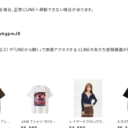
場合、正常にLINEへ移動できない場合があります。
-KwbgpmJ8
omeなど）や「LINEから開く」で直接アクセスするとLINEの友だち登録画面が
e Tシャ
JAM Tシャツ 1014-2
レイヤードクロップドト
A Dif
1229
30221225
ップス 1013-240905
シャツ 
¥6,490
¥4,490
¥6,