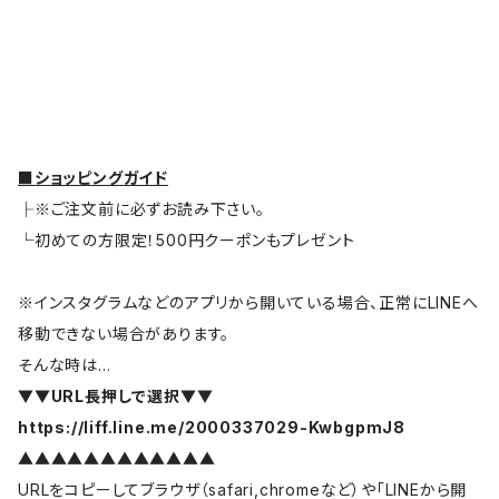
■ショッピングガイド
├※ご注文前に必ずお読み下さい。
└初めての方限定！500円クーポンもプレゼント
※インスタグラムなどのアプリから開いている場合、正常にLINEへ
移動できない場合があります。
そんな時は…
▼▼URL長押しで選択▼▼
https://liff.line.me/2000337029-KwbgpmJ8
▲▲▲▲▲▲▲▲▲▲▲▲
URLをコピーしてブラウザ（safari,chromeなど）や「LINEから開