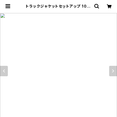
トラックジャケットセットアップ 1013
-240905001set | rripcord（リ
ップコード）｜韓国ファッション通販