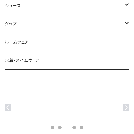
ベスト
シューズ
Tシャツ
ブーツ
グッズ
シャツ・ブラウス
スニーカー
バッグ
ルームウェア
サンダル
帽子
水着・スイムウェア
ストール・マフラー
モバイルケース
ステッカー
アクセサリー