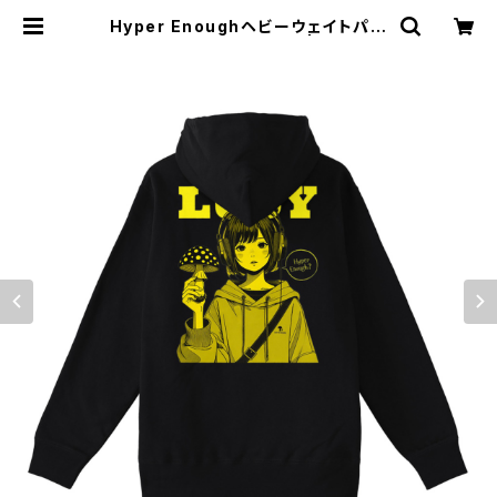
Hyper Enoughヘビーウェイトパー
カー 1014-230221241 | rripcor
d（リップコード）｜韓国ファッション
通販