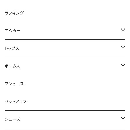
ランキング
アウター
ジャケット・コート
トップス
スウェット・パーカー
ボトムス
カーディガン
スカート
ワンピース
ニット・セーター
パンツ
セットアップ
ベスト
シューズ