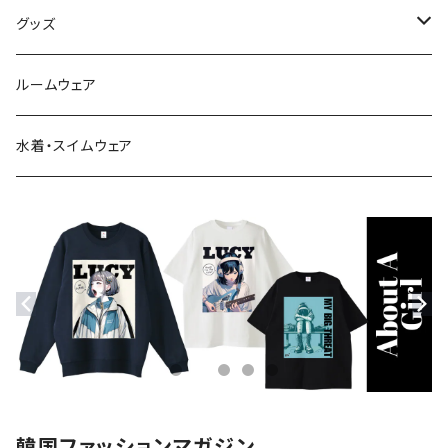
Tシャツ
ブーツ
グッズ
シャツ・ブラウス
スニーカー
バッグ
ルームウェア
サンダル
帽子
水着・スイムウェア
ストール・マフラー
モバイルケース
ステッカー
アクセサリー
韓国ファッションマガジン