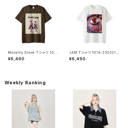
Morality Slave Tシャツ 1014
JAM Tシャツ 1014-2302212
-230221229
25
¥6,490
¥6,490
Weekly Ranking