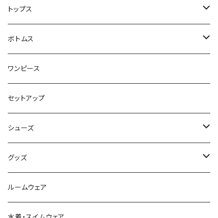
ジャケット・コート
トップス
スウェット・パーカー
ボトムス
カーディガン
スカート
ワンピース
ニット・セーター
パンツ
セットアップ
ベスト
シューズ
Tシャツ
ブーツ
グッズ
シャツ・ブラウス
スニーカー
バッグ
ルームウェア
サンダル
帽子
水着・スイムウェア