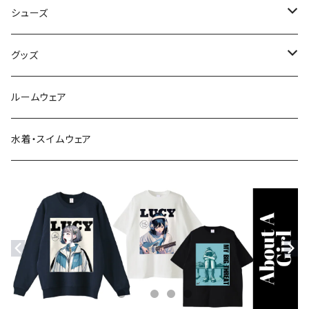
ベスト
シューズ
Tシャツ
ブーツ
グッズ
シャツ・ブラウス
スニーカー
バッグ
ルームウェア
サンダル
帽子
水着・スイムウェア
ストール・マフラー
モバイルケース
ステッカー
アクセサリー