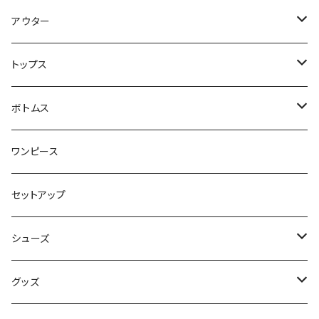
アウター
ジャケット・コート
トップス
スウェット・パーカー
ボトムス
カーディガン
スカート
ワンピース
ニット・セーター
パンツ
セットアップ
ベスト
シューズ
Tシャツ
ブーツ
グッズ