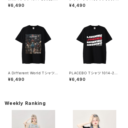
25
13-240905015
¥6,490
¥4,490
A Different World Tシャツ 1
PLACEBO Tシャツ 1014-230
014-230221222
221209
¥6,490
¥6,490
Weekly Ranking