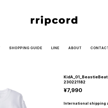
Y
SHOPPING GUIDE
LINE
ABOUT
CONTAC
KidA_01_BeastieBe
230221182
¥7,990
International shipping 