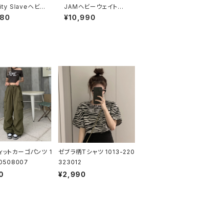
lity Slaveヘビー
JAMヘビーウェイトパ
トスウェットシャツ
ーカー 1014-2302212
980
¥10,990
-230221230
27
ィットカーゴパンツ 1
ゼブラ柄Tシャツ 1013-220
30508007
323012
0
¥2,990