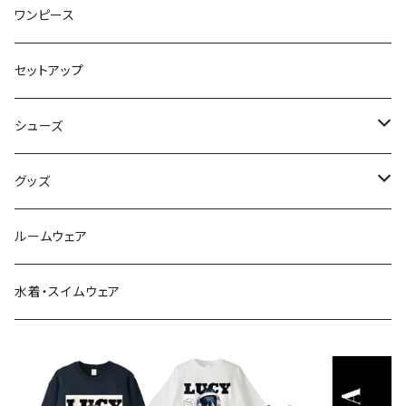
カーディガン
スカート
ワンピース
ニット・セーター
パンツ
セットアップ
ベスト
シューズ
Tシャツ
ブーツ
グッズ
シャツ・ブラウス
スニーカー
バッグ
ルームウェア
サンダル
帽子
水着・スイムウェア
ストール・マフラー
モバイルケース