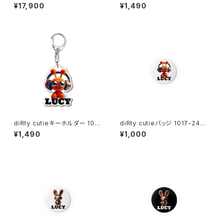
nes lmtd-003
7-240218009
¥17,900
¥1,490
diRty cutieキーホルダー 1017
diRty cutieバッジ 1017-240
-240218010
218011
¥1,490
¥1,000