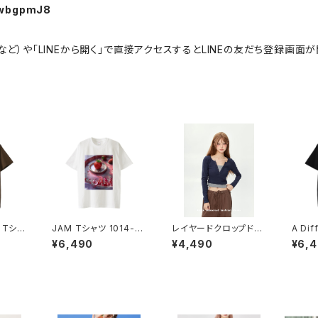
-KwbgpmJ8
omeなど）や「LINEから開く」で直接アクセスするとLINEの友だち登録画面が
e Tシャ
JAM Tシャツ 1014-2
レイヤードクロップドト
A Dif
1229
30221225
ップス 1013-240905
シャツ 
¥6,490
¥4,490
¥6,
015
22