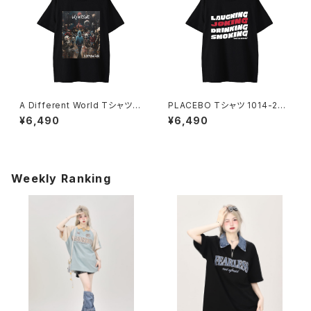
A Different World Tシャツ 1
PLACEBO Tシャツ 1014-230
014-230221222
221209
¥6,490
¥6,490
Weekly Ranking