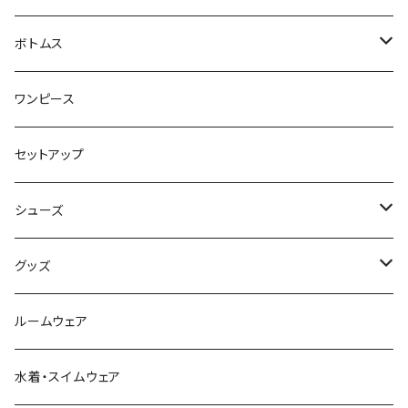
スウェット・パーカー
ボトムス
カーディガン
スカート
ワンピース
ニット・セーター
パンツ
セットアップ
ベスト
シューズ
Tシャツ
ブーツ
グッズ
シャツ・ブラウス
スニーカー
バッグ
ルームウェア
サンダル
帽子
水着・スイムウェア