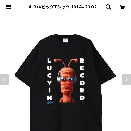
diRtyビッグTシャツ 1014-230221
084 | rripcord（リップコード）｜韓
国ファッション通販