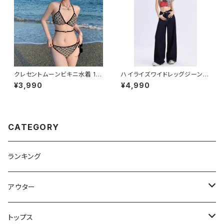
クレセントムーンビキニ水着 10
ハイライズワイドレッグジーンズ
13-230429008
1013-240806003
¥3,990
¥4,990
CATEGORY
ランキング
アウター
ジャケット・コート
トップス