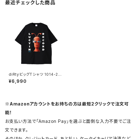
最近チェックした商品
diRtyビッグTシャツ 1014-230
221084
¥6,990
※Amazonアカウントをお持ちの方は最短2クリックで注文可
能！
お支払い方法で「Amazon Pay」を選ぶと面倒な入力不要でご注
文できます。
そのほか、クレジットカード、あと払い、ケータイキャリア決済など