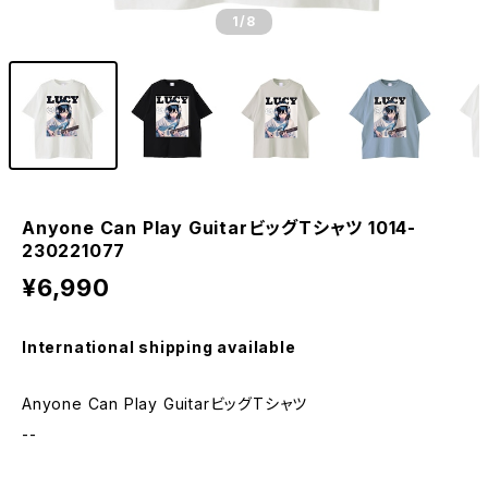
1
/8
Anyone Can Play GuitarビッグTシャツ 1014-
230221077
¥6,990
International shipping available
Anyone Can Play GuitarビッグTシャツ
--