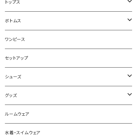
ジャケット・コート
トップス
スウェット・パーカー
ボトムス
カーディガン
スカート
ワンピース
ニット・セーター
パンツ
セットアップ
ベスト
シューズ
Tシャツ
ブーツ
グッズ
シャツ・ブラウス
スニーカー
バッグ
ルームウェア
サンダル
帽子
水着・スイムウェア