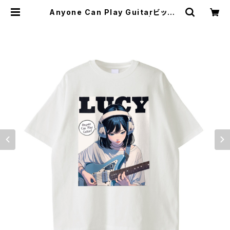
Anyone Can Play GuitarビッグT
シャツ 1014-230221077 | rripco
rd（リップコード）｜韓国ファッション
通販