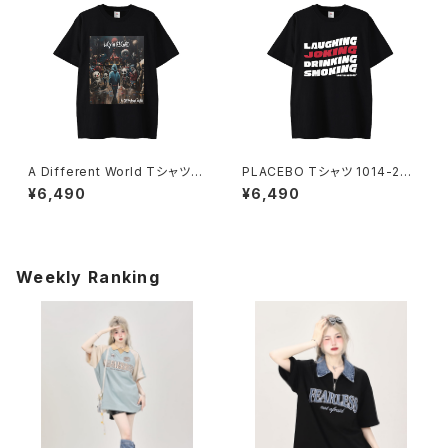
A Different World Tシャツ 1
PLACEBO Tシャツ 1014-230
014-230221222
221209
¥6,490
¥6,490
Weekly Ranking