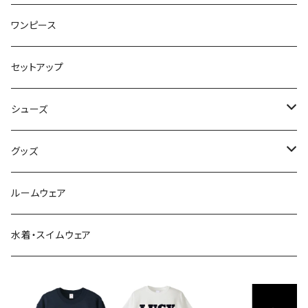
カーディガン
スカート
ワンピース
ニット・セーター
パンツ
セットアップ
ベスト
シューズ
Tシャツ
ブーツ
グッズ
シャツ・ブラウス
スニーカー
バッグ
ルームウェア
サンダル
帽子
水着・スイムウェア
ストール・マフラー