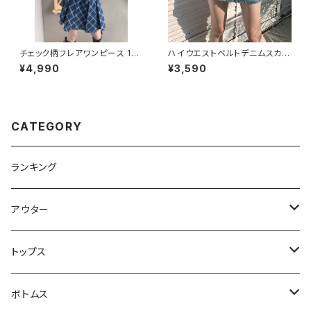
チェック柄フレアワンピース 101
ハイウエストベルトデニムスカー
3-240806012
ト 1013-240806011
¥4,990
¥3,590
CATEGORY
ランキング
アウター
ジャケット・コート
トップス
スウェット・パーカー
ボトムス